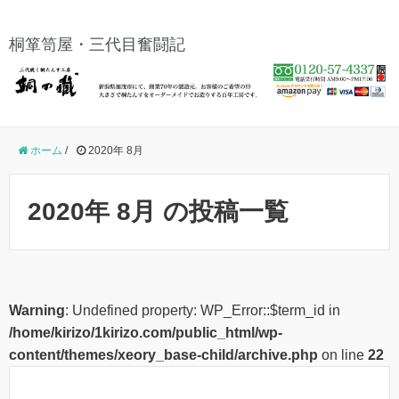
桐箪笥屋・三代目奮闘記
ホーム
/
2020年 8月
2020年 8月 の投稿一覧
Warning
: Undefined property: WP_Error::$term_id in
/home/kirizo/1kirizo.com/public_html/wp-
content/themes/xeory_base-child/archive.php
on line
22