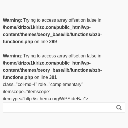
Warning
: Trying to access array offset on false in
/home/kirizo/1kirizo.com/public_html/wp-
content/themes/xeory_base/lib/functions/bzb-
functions.php
on line
299
Warning
: Trying to access array offset on false in
/home/kirizo/1kirizo.com/public_html/wp-
content/themes/xeory_base/lib/functions/bzb-
functions.php
on line
301
class="col-md-4" role="complementary"
itemscope="itemscope"
itemtype="http://schema.org/WPSideBar">
