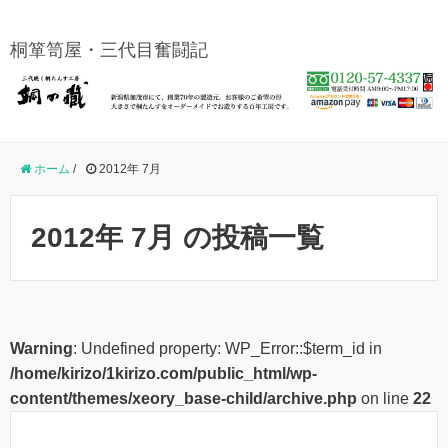
桐箪笥屋・三代目奮闘記
ホーム
/
2012年 7月
2012年 7月 の投稿一覧
Warning
: Undefined property: WP_Error::$term_id in
/home/kirizo/1kirizo.com/public_html/wp-
content/themes/xeory_base-child/archive.php
on line
22