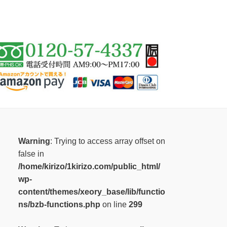
Warning
: Trying to access array offset on
false in
/home/kirizo/1kirizo.com/public_html/
wp-
content/themes/xeory_base/lib/functio
ns/bzb-functions.php
on line
299