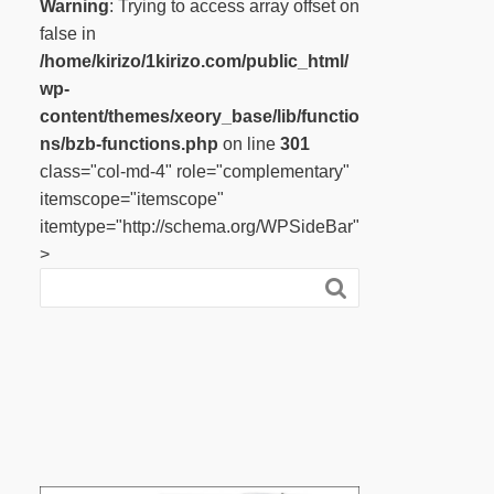
Warning
: Trying to access array offset on
false in
/home/kirizo/1kirizo.com/public_html/
wp-
content/themes/xeory_base/lib/functio
ns/bzb-functions.php
on line
301
class="col-md-4" role="complementary"
itemscope="itemscope"
itemtype="http://schema.org/WPSideBar"
>
