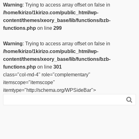
Warning
: Trying to access array offset on false in
/home/kirizo/1kirizo.com/public_html/wp-
content/themes/xeory_base/lib/functions/bzb-
functions.php
on line
299
Warning
: Trying to access array offset on false in
/home/kirizo/1kirizo.com/public_html/wp-
content/themes/xeory_base/lib/functions/bzb-
functions.php
on line
301
class="col-md-4" role="complementary"
itemscope="itemscope"
itemtype="http://schema.org/WPSideBar">
