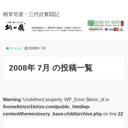
桐箪笥屋・三代目奮闘記
ホーム
/
2008年 7月
2008年 7月 の投稿一覧
Warning
: Undefined property: WP_Error::$term_id in
/home/kirizo/1kirizo.com/public_html/wp-
content/themes/xeory_base-child/archive.php
on line
22