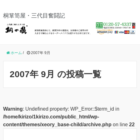
桐箪笥屋・三代目奮闘記
ホーム
/
2007年 9月
2007年 9月 の投稿一覧
Warning
: Undefined property: WP_Error::$term_id in
/home/kirizo/1kirizo.com/public_html/wp-
content/themes/xeory_base-child/archive.php
on line
22