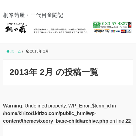
桐箪笥屋・三代目奮闘記
ホーム
/
2013年 2月
2013年 2月 の投稿一覧
Warning
: Undefined property: WP_Error::$term_id in
/home/kirizo/1kirizo.com/public_html/wp-
content/themes/xeory_base-child/archive.php
on line
22