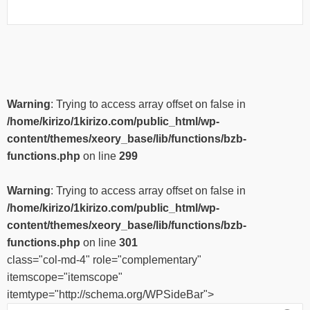
Warning
: Trying to access array offset on false in
/home/kirizo/1kirizo.com/public_html/wp-
content/themes/xeory_base/lib/functions/bzb-
functions.php
on line
299
Warning
: Trying to access array offset on false in
/home/kirizo/1kirizo.com/public_html/wp-
content/themes/xeory_base/lib/functions/bzb-
functions.php
on line
301
class="col-md-4" role="complementary"
itemscope="itemscope"
itemtype="http://schema.org/WPSideBar">