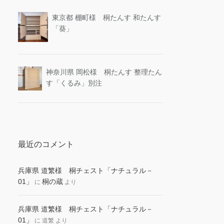
東京都 棚町様 桐たんす 和たんす
「葵」
神奈川県 岡松様 桐たんす 整理たん
す「くるみ」別注
最近のコメント
兵庫県 道繁様 桐チェスト「ナチュラル－
01」
桐の蔵
に
より
兵庫県 道繁様 桐チェスト「ナチュラル－
01」
に
道繁
より