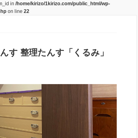
m_id in
/home/kirizo/1kirizo.com/public_html/wp-
php
on line
22
たんす 整理たんす「くるみ」