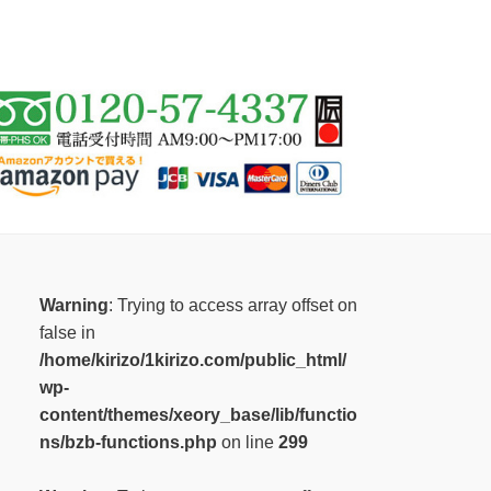
Warning
: Trying to access array offset on
false in
/home/kirizo/1kirizo.com/public_html/
wp-
content/themes/xeory_base/lib/functio
ns/bzb-functions.php
on line
299