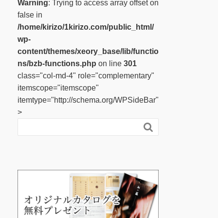
Warning
: Trying to access array offset on
false in
/home/kirizo/1kirizo.com/public_html/
wp-
content/themes/xeory_base/lib/functio
ns/bzb-functions.php
on line
301
class="col-md-4" role="complementary"
itemscope="itemscope"
itemtype="http://schema.org/WPSideBar"
>
