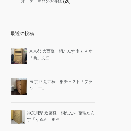
オーダー商品のお客様
(26)
最近の投稿
東京都 大西様 桐たんす 和たんす
「葵」別注
東京都 荒井様 桐チェスト「ブラ
ウニー」
神奈川県 近藤様 桐たんす 整理たん
す「くるみ」別注