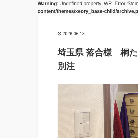
Warning
: Undefined property: WP_Error::$ter
content/themes/xeory_base-child/archive.
2026.06.18
埼玉県 落合様 桐
別注