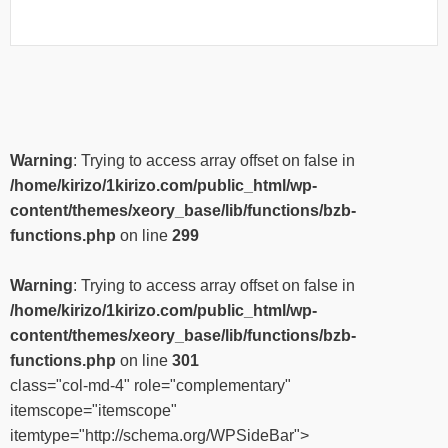
Warning
: Trying to access array offset on false in
/home/kirizo/1kirizo.com/public_html/wp-
content/themes/xeory_base/lib/functions/bzb-
functions.php
on line
299
Warning
: Trying to access array offset on false in
/home/kirizo/1kirizo.com/public_html/wp-
content/themes/xeory_base/lib/functions/bzb-
functions.php
on line
301
class="col-md-4" role="complementary"
itemscope="itemscope"
itemtype="http://schema.org/WPSideBar">