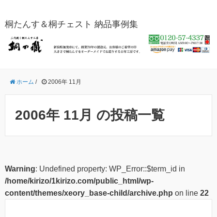
桐たんす＆桐チェスト 納品事例集
ホーム
/
2006年 11月
2006年 11月 の投稿一覧
Warning
: Undefined property: WP_Error::$term_id in
/home/kirizo/1kirizo.com/public_html/wp-
content/themes/xeory_base-child/archive.php
on line
22