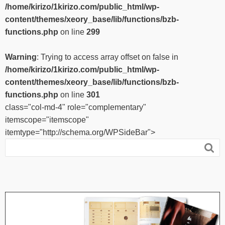
/home/kirizo/1kirizo.com/public_html/wp-
content/themes/xeory_base/lib/functions/bzb-
functions.php
on line
299
Warning
: Trying to access array offset on false in
/home/kirizo/1kirizo.com/public_html/wp-
content/themes/xeory_base/lib/functions/bzb-
functions.php
on line
301
class="col-md-4" role="complementary"
itemscope="itemscope"
itemtype="http://schema.org/WPSideBar">
