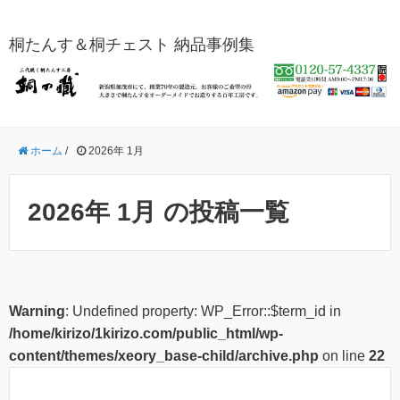
桐たんす＆桐チェスト 納品事例集
ホーム
/
2026年 1月
2026年 1月 の投稿一覧
Warning
: Undefined property: WP_Error::$term_id in
/home/kirizo/1kirizo.com/public_html/wp-
content/themes/xeory_base-child/archive.php
on line
22