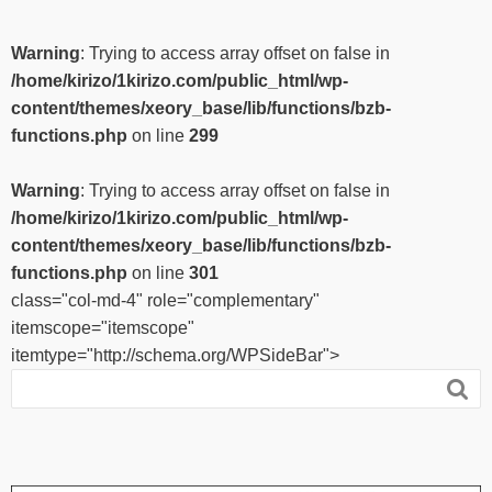
Warning
: Trying to access array offset on false in
/home/kirizo/1kirizo.com/public_html/wp-
content/themes/xeory_base/lib/functions/bzb-
functions.php
on line
299
Warning
: Trying to access array offset on false in
/home/kirizo/1kirizo.com/public_html/wp-
content/themes/xeory_base/lib/functions/bzb-
functions.php
on line
301
class="col-md-4" role="complementary"
itemscope="itemscope"
itemtype="http://schema.org/WPSideBar">
