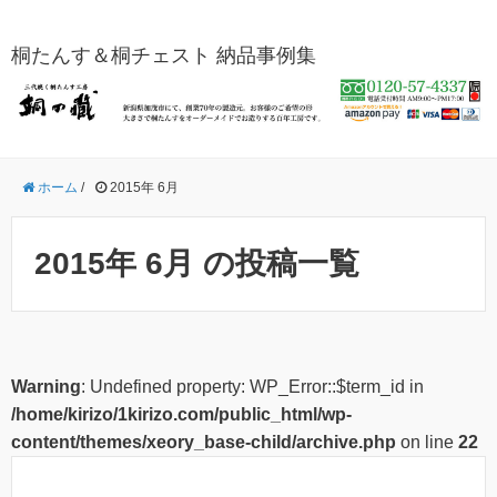
桐たんす＆桐チェスト 納品事例集
ホーム
/
2015年 6月
2015年 6月 の投稿一覧
Warning
: Undefined property: WP_Error::$term_id in
/home/kirizo/1kirizo.com/public_html/wp-
content/themes/xeory_base-child/archive.php
on line
22