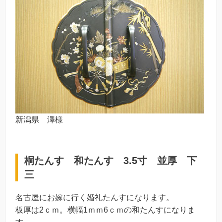
新潟県 澤様
桐たんす 和たんす 3.5寸 並厚 下
三
名古屋にお嫁に行く婚礼たんすになります。
板厚は2ｃｍ。横幅1ｍｍ6ｃｍの和たんすになりま