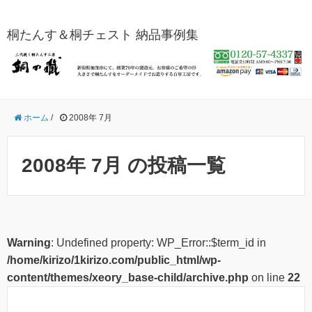
桐たんす＆桐チェスト 納品事例集
ホーム
/
2008年 7月
2008年 7月 の投稿一覧
Warning
: Undefined property: WP_Error::$term_id in
/home/kirizo/1kirizo.com/public_html/wp-
content/themes/xeory_base-child/archive.php
on line
22