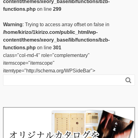
content/themes/xeory_base/lib/functions/bzb-
functions.php
on line
299
Warning
: Trying to access array offset on false in
/home/kirizo/1kirizo.com/public_html/wp-
content/themes/xeory_base/lib/functions/bzb-
functions.php
on line
301
class="col-md-4" role="complementary"
itemscope="itemscope"
itemtype="http://schema.org/WPSideBar">
