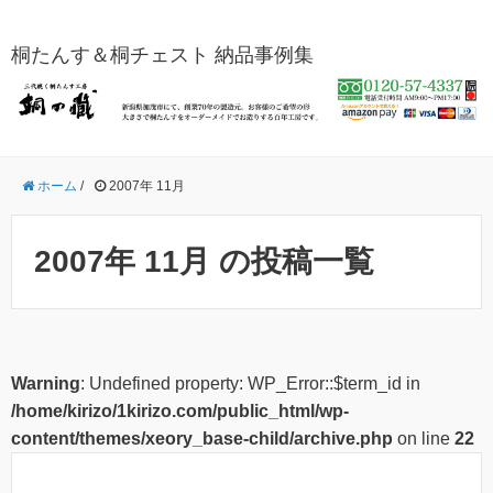
桐たんす＆桐チェスト 納品事例集
ホーム
/
2007年 11月
2007年 11月 の投稿一覧
Warning
: Undefined property: WP_Error::$term_id in
/home/kirizo/1kirizo.com/public_html/wp-
content/themes/xeory_base-child/archive.php
on line
22