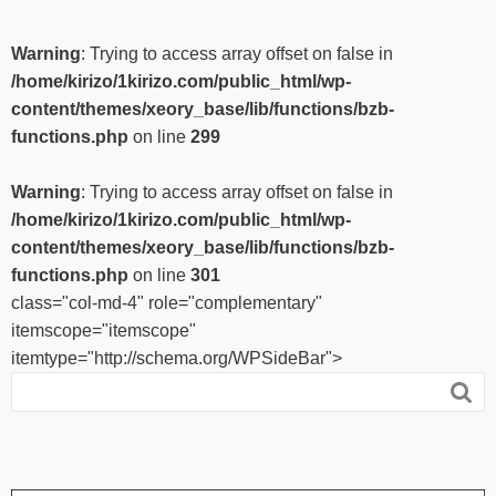
Warning
: Trying to access array offset on false in
/home/kirizo/1kirizo.com/public_html/wp-
content/themes/xeory_base/lib/functions/bzb-
functions.php
on line
299
Warning
: Trying to access array offset on false in
/home/kirizo/1kirizo.com/public_html/wp-
content/themes/xeory_base/lib/functions/bzb-
functions.php
on line
301
class="col-md-4" role="complementary"
itemscope="itemscope"
itemtype="http://schema.org/WPSideBar">
