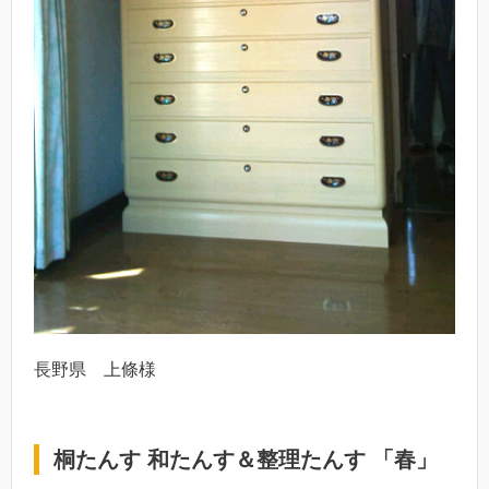
長野県 上條様
桐たんす 和たんす＆整理たんす 「春」