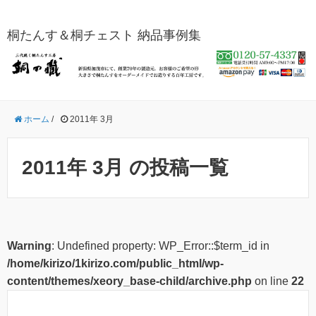
桐たんす＆桐チェスト 納品事例集
ホーム
/
2011年 3月
2011年 3月 の投稿一覧
Warning
: Undefined property: WP_Error::$term_id in
/home/kirizo/1kirizo.com/public_html/wp-
content/themes/xeory_base-child/archive.php
on line
22