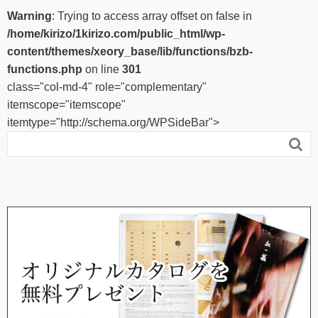
Warning
: Trying to access array offset on false in
/home/kirizo/1kirizo.com/public_html/wp-
content/themes/xeory_base/lib/functions/bzb-
functions.php
on line
301
class="col-md-4" role="complementary"
itemscope="itemscope"
itemtype="http://schema.org/WPSideBar">
