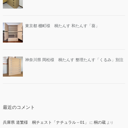
東京都 棚町様 桐たんす 和たんす「葵」
神奈川県 岡松様 桐たんす 整理たんす「くるみ」別注
最近のコメント
兵庫県 道繁様 桐チェスト「ナチュラル－01」
桐の蔵
に
より