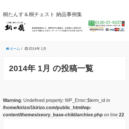
桐たんす＆桐チェスト 納品事例集
ホーム
/
2014年 1月
2014年 1月 の投稿一覧
Warning
: Undefined property: WP_Error::$term_id in
/home/kirizo/1kirizo.com/public_html/wp-
content/themes/xeory_base-child/archive.php
on line
22