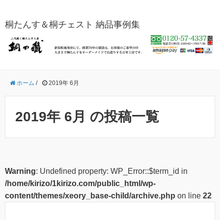
桐たんす＆桐チェスト 納品事例集
ホーム
/
2019年 6月
2019年 6月 の投稿一覧
Warning
: Undefined property: WP_Error::$term_id in
/home/kirizo/1kirizo.com/public_html/wp-
content/themes/xeory_base-child/archive.php
on line
22