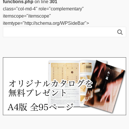
functions.php
on line
301
class="col-md-4" role="complementary"
itemscope="itemscope"
itemtype="http://schema.org/WPSideBar">
