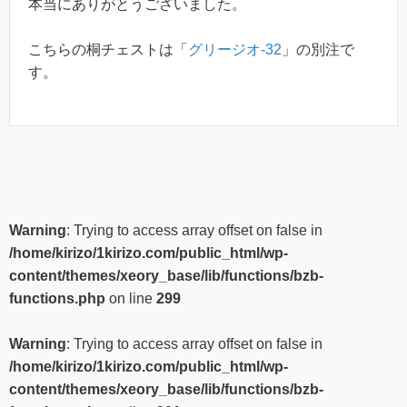
本当にありがとうございました。
こちらの桐チェストは「
グリージオ-32
」の別注で
す。
Warning
: Trying to access array offset on false in
/home/kirizo/1kirizo.com/public_html/wp-
content/themes/xeory_base/lib/functions/bzb-
functions.php
on line
299
Warning
: Trying to access array offset on false in
/home/kirizo/1kirizo.com/public_html/wp-
content/themes/xeory_base/lib/functions/bzb-