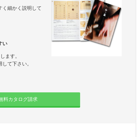
すく細かく説明して
すい
たします。
用して下さい。
無料カタログ請求