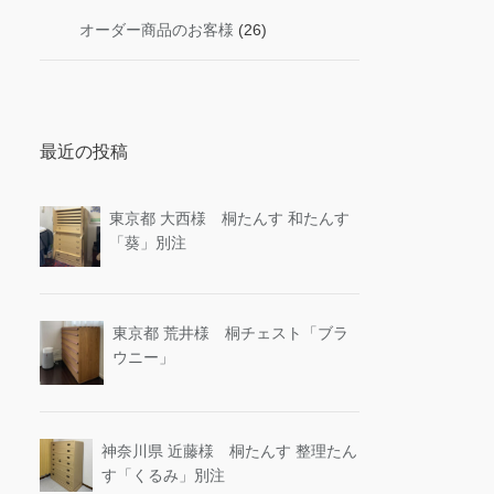
オーダー商品のお客様
(26)
最近の投稿
東京都 大西様 桐たんす 和たんす
「葵」別注
東京都 荒井様 桐チェスト「ブラ
ウニー」
神奈川県 近藤様 桐たんす 整理たん
す「くるみ」別注