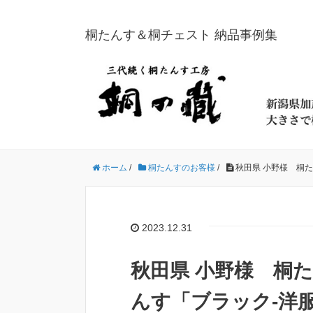
桐たんす＆桐チェスト 納品事例集
ホーム
/
桐たんすのお客様
/
秋田県 小野様 桐
2023.12.31
秋田県 小野様 桐
んす「ブラック-洋