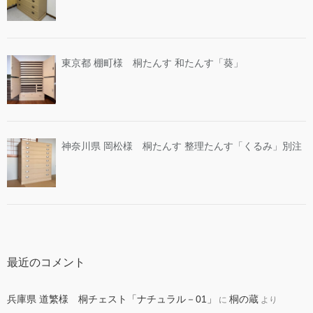
東京都 棚町様 桐たんす 和たんす「葵」
神奈川県 岡松様 桐たんす 整理たんす「くるみ」別注
最近のコメント
兵庫県 道繁様 桐チェスト「ナチュラル－01」
桐の蔵
に
より