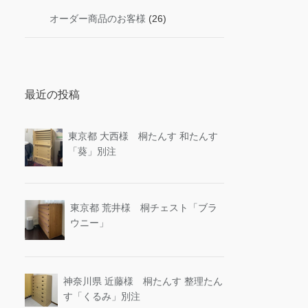
オーダー商品のお客様
(26)
最近の投稿
東京都 大西様 桐たんす 和たんす
「葵」別注
東京都 荒井様 桐チェスト「ブラ
ウニー」
神奈川県 近藤様 桐たんす 整理たん
す「くるみ」別注