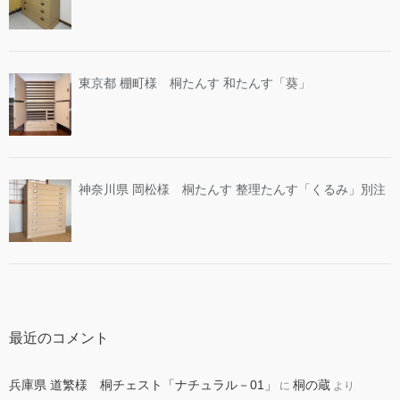
東京都 棚町様 桐たんす 和たんす「葵」
神奈川県 岡松様 桐たんす 整理たんす「くるみ」別注
最近のコメント
兵庫県 道繁様 桐チェスト「ナチュラル－01」
桐の蔵
に
より