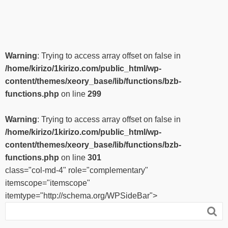
Warning
: Trying to access array offset on false in
/home/kirizo/1kirizo.com/public_html/wp-
content/themes/xeory_base/lib/functions/bzb-
functions.php
on line
299
Warning
: Trying to access array offset on false in
/home/kirizo/1kirizo.com/public_html/wp-
content/themes/xeory_base/lib/functions/bzb-
functions.php
on line
301
class="col-md-4" role="complementary"
itemscope="itemscope"
itemtype="http://schema.org/WPSideBar">
