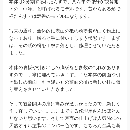
本体は3分割する和たんすで、真ん中の部分が観音開
きの「中洋」と呼ばれるモデルです。昔からある形で
桐たんすでは定番のモデルになります。
写真の通り、全体的に表面の砥の粉塗装が白く粉上に
なっており、触ると手に付いてしまう状態です。まず
は、その砥の粉を丁寧に落とし、修理させていただき
ました。
本体の裏板や引き出しの底板など多数の割れがありま
すので、丁寧に埋めていきます。また本体の前面や引
き出しの前面・引き違い戸の前面の柾は新しい柾に張
り替えをさせていただきました。
そして観音開きの扉は痛みが激しかったので、新しく
作り直しています。ここまでする修理屋さんはほとん
どないと思います。そして表面の仕上げは人気No.1の
天然オイル塗装のアンバー色です。もちろん金具も新