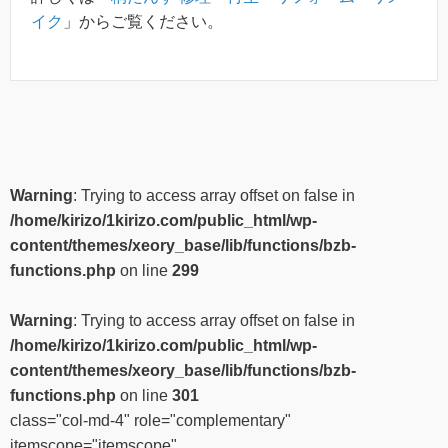
イク
」からご覧ください。
Warning
: Trying to access array offset on false in
/home/kirizo/1kirizo.com/public_html/wp-
content/themes/xeory_base/lib/functions/bzb-
functions.php
on line
299
Warning
: Trying to access array offset on false in
/home/kirizo/1kirizo.com/public_html/wp-
content/themes/xeory_base/lib/functions/bzb-
functions.php
on line
301
class="col-md-4" role="complementary"
itemscope="itemscope"