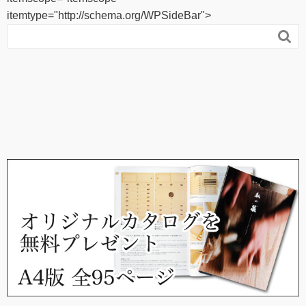
itemtype="http://schema.org/WPSideBar">
