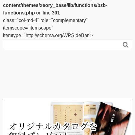
content/themes/xeory_base/lib/functions/bzb-
functions.php
on line
301
class="col-md-4" role="complementary"
itemscope="itemscope"
itemtype="http://schema.org/WPSideBar">
