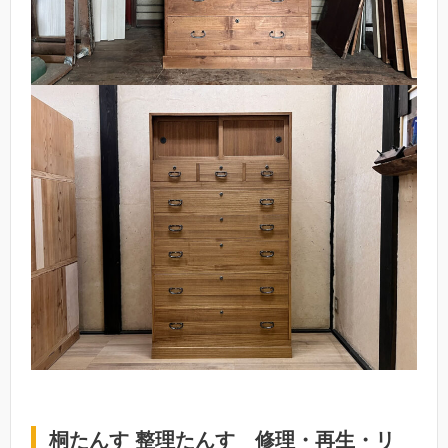
桐たんす 整理たんす 修理・再生・リ