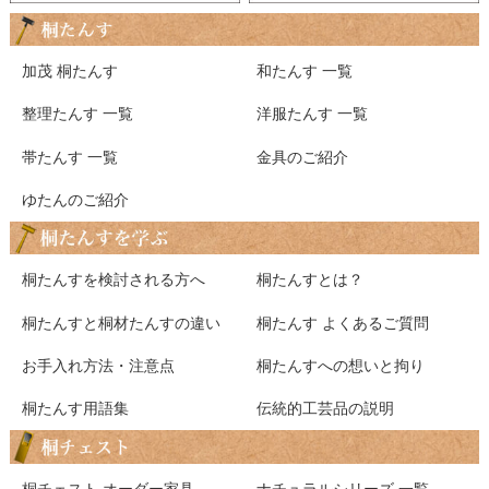
毯敷きのリビングに置いても大丈夫ですね。（絨毯の
上に直に置くと絨毯のダニなどが付きそうで気になり
加茂 桐たんす
和たんす 一覧
ますが、キャスターがあると動かしやすいし、絨毯と
の間に空間もできるので安心です。）大切に使わせて
整理たんす 一覧
洋服たんす 一覧
頂きます。ありがとうございました。
帯たんす 一覧
金具のご紹介
東京都 女性 滝本様
ゆたんのご紹介
桐たんすを検討される方へ
桐たんすとは？
桐たんすと桐材たんすの違い
桐たんす よくあるご質問
写真で見るよりもすごく美しい。
お手入れ方法・注意点
桐たんすへの想いと拘り
お世話になります。先日、米びつを注文しましたSで
桐たんす用語集
伝統的工芸品の説明
す。昨夜、注文の品が届きまして、商品の確認をさせ
ていただきました。
桐チェスト オーダー家具
ナチュラルシリーズ 一覧