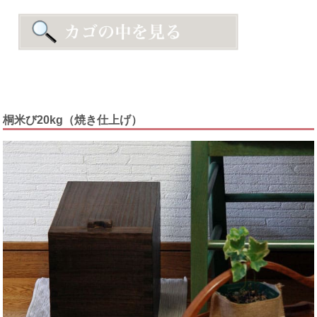
桐米び20kg（焼き仕上げ）