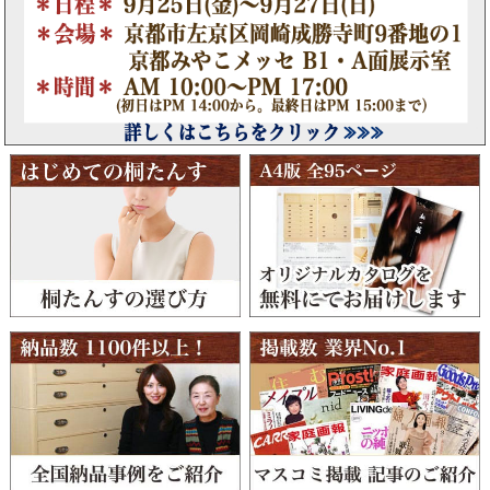
もつくりの良いもので、キッチンにもすっきりセンス
よく収まって大満足です。
この度はありがとうございました。また機会がありま
したら、よろしくお願いいたします。
大阪府 女性 藤野様
シンプルなデザイン、しっかりとした質感、よい香
り。
連絡が遅くなりましたが、昨日商品が届きました。シ
ンプルなデザイン、しっかりとした質感、よい香
り、、、ステキな商品でとてもうれしいです。
キャスターを付けて頂いているので、外国の家の、絨