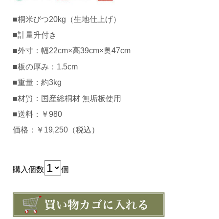
■桐米びつ20kg（生地仕上げ）
■計量升付き
■外寸：幅22cm×高39cm×奥47cm
■板の厚み：1.5cm
■重量：約3kg
■材質：国産総桐材 無垢板使用
■送料：￥980
価格：￥19,250（税込）
購入個数
個