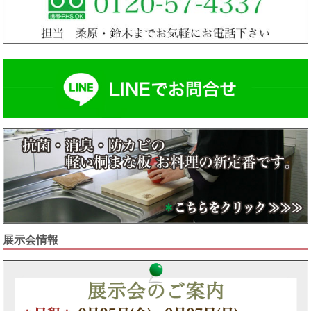
ました。毎日の生活の必需品のお米なので、安全に、
おいしく食べるパートナーとしてずっと使っていきま
す。
お忙しい中、当初よりも早い到着でうれしく思ってお
ります。ありがとうございました。末筆ながら貴社の
ますますのご発展をお祈りいたします。
東京都 女性 山内様
展示会情報
キッチンにもすっきりセンスよく収まって大満足で
す。
米びつ届きました。サイズも理想どおりでした。とて