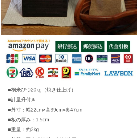
■桐米びつ20kg（焼き仕上げ）
■計量升付き
■外寸：幅22cm×高39cm×奥47cm
■板の厚み：1.5cm
■重量：約3kg