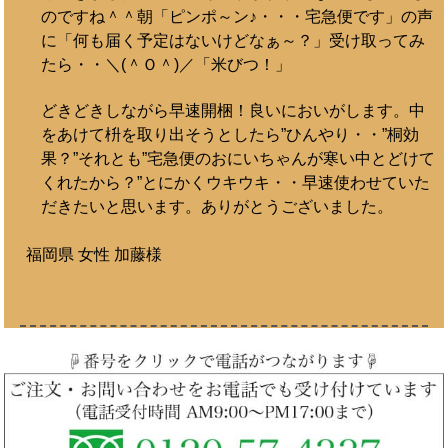
のですね＾＾朝「ピンポ～ン♪・・・宅急便です」の声
に「何も届く予定はないけどなぁ～？」受け取ってみ
たら・・＼(＾Ｏ＾)／「米びつ！」
どきどきしながら早速開梱！良いにおいがします。中
をあけて枡を取り出そうとしたら”ひんやり・・”桐効
果？”それとも”宅急便のおにいちゃんが寒い中とどけて
くれたから？”とにかくウキウキ・・早速使わせていた
だきたいと思います。ありがとうございました。
福岡県 女性 加藤様
米びつ、無事、届きました。
お世話になっております。昨日無事に桐の米びつ届き