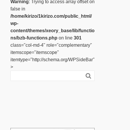
Warning
: Trying to access array offset on
false in
/home/kirizo/1kirizo.com/public_html/
wp-
content/themes/xeory_base/lib/functio
ns/bzb-functions.php
on line
301
class="col-md-4" role="complementary"
itemscope="itemscope"
itemtype="http://schema.org/WPSideBar"
>
