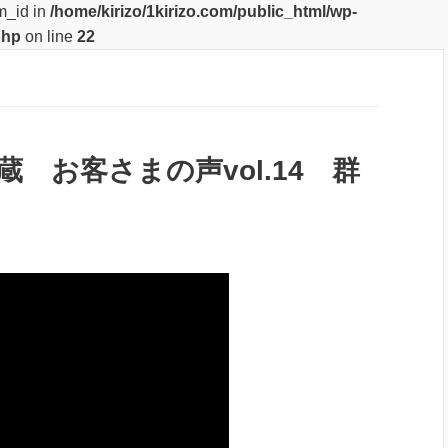
m_id in
/home/kirizo/1kirizo.com/public_html/wp-
php
on line
22
 お客さまの声vol.14 群