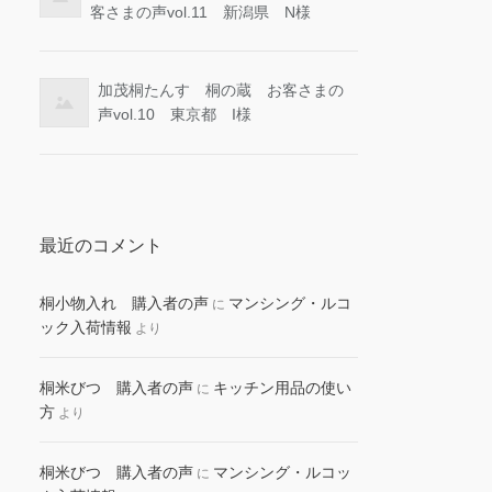
客さまの声vol.11 新潟県 N様
加茂桐たんす 桐の蔵 お客さまの
声vol.10 東京都 I様
最近のコメント
桐小物入れ 購入者の声
マンシング・ルコ
に
ック入荷情報
より
桐米びつ 購入者の声
キッチン用品の使い
に
方
より
桐米びつ 購入者の声
マンシング・ルコッ
に