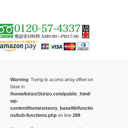
Warning
: Trying to access array offset on
false in
/home/kirizo/1kirizo.com/public_html/
wp-
content/themes/xeory_base/lib/functio
ns/bzb-functions.php
on line
299