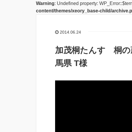
Warning
: Undefined property: WP_Error::$ter
content/themes/xeory_base-child/archive.
2014.06.24
加茂桐たんす 桐の蔵
馬県 T様