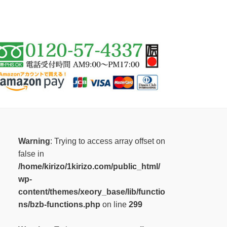
Warning
: Trying to access array offset on
false in
/home/kirizo/1kirizo.com/public_html/
wp-
content/themes/xeory_base/lib/functio
ns/bzb-functions.php
on line
299