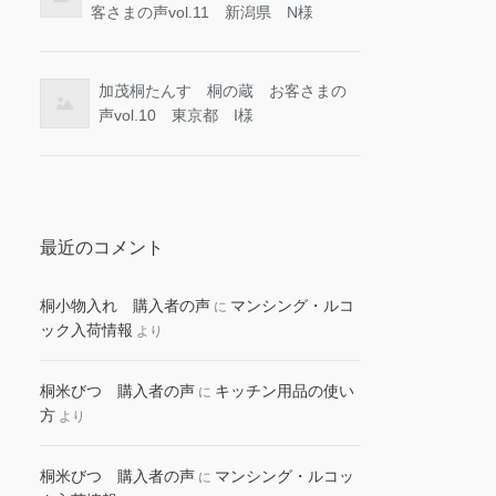
客さまの声vol.11 新潟県 N様
加茂桐たんす 桐の蔵 お客さまの
声vol.10 東京都 I様
最近のコメント
桐小物入れ 購入者の声
マンシング・ルコ
に
ック入荷情報
より
桐米びつ 購入者の声
キッチン用品の使い
に
方
より
桐米びつ 購入者の声
マンシング・ルコッ
に