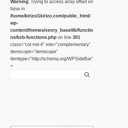
Warning
: Trying to access array offset on
false in
/home/kirizo/1kirizo.com/public_html/
wp-
content/themes/xeory_base/lib/functio
ns/bzb-functions.php
on line
301
class="col-md-4" role="complementary"
itemscope="itemscope"
itemtype="http://schema.org/WPSideBar"
>
