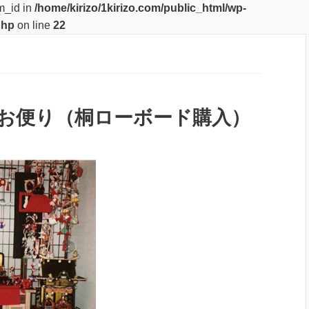
m_id in
/home/kirizo/1kirizo.com/public_html/wp-
php
on line
22
お便り（桐ローボード購入）