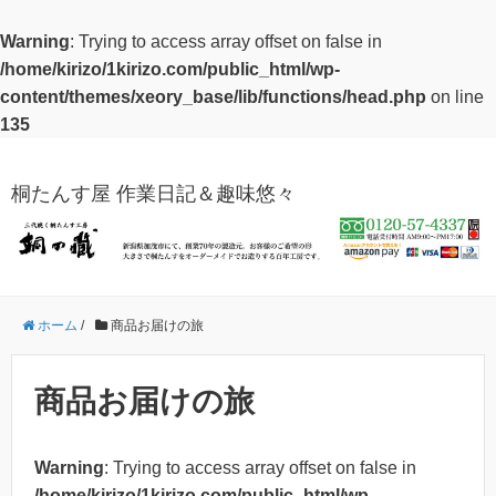
Warning
: Trying to access array offset on false in
/home/kirizo/1kirizo.com/public_html/wp-
content/themes/xeory_base/lib/functions/head.php
on line
135
桐たんす屋 作業日記＆趣味悠々
ホーム
/
商品お届けの旅
商品お届けの旅
Warning
: Trying to access array offset on false in
/home/kirizo/1kirizo.com/public_html/wp-