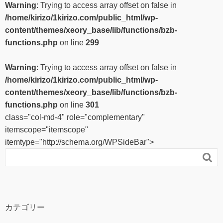
Warning
: Trying to access array offset on false in
/home/kirizo/1kirizo.com/public_html/wp-
content/themes/xeory_base/lib/functions/bzb-
functions.php
on line
299
Warning
: Trying to access array offset on false in
/home/kirizo/1kirizo.com/public_html/wp-
content/themes/xeory_base/lib/functions/bzb-
functions.php
on line
301
class="col-md-4" role="complementary"
itemscope="itemscope"
itemtype="http://schema.org/WPSideBar">

カテゴリー